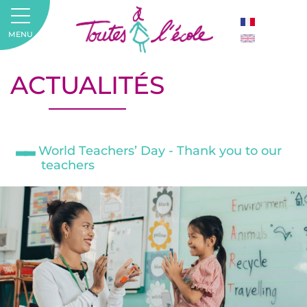
MENU
ACTUALITÉS
World Teachers’ Day - Thank you to our
teachers