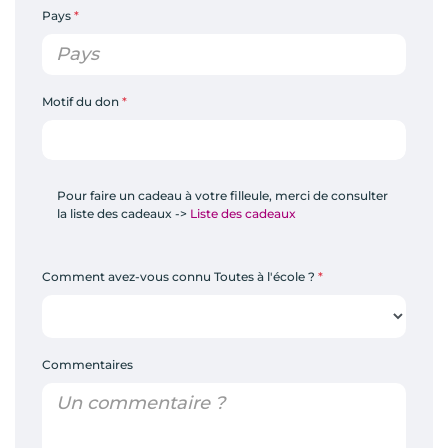
Pays
*
Motif du don
*
J'acquitte le parrainage de ma filleule
Pour faire un cadeau à votre filleule, merci de consulter
la liste des cadeaux ->
Liste des cadeaux
J'acquitte le parrainage de ma filleule en post-bac
J'acquitte mon adhésion 2026
Comment avez-vous connu Toutes à l'école ?
*
J'acquitte mon parrainage de l'école
Je donne à nouveau
Commentaires
Je donne pour la première fois
Je fais un cadeau à ma filleule et/ou famille