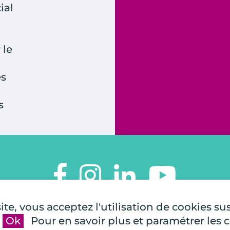
ial
 le
es
s
TOUTES À L'ÉCOLE
te, vous acceptez l'utilisation de cookies su
112, rue de Paris
Ok
Pour en savoir plus et paramétrer les 