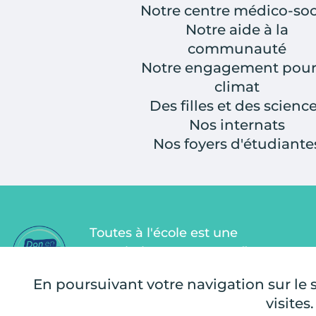
Notre centre médico-soc
Notre aide à la
communauté
Notre engagement pour
climat
Des filles et des scienc
Nos internats
Nos foyers d'étudiante
Toutes à l'école est une
association Don en Confiance
depuis 2011. Don en Confiance est
En poursuivant votre navigation sur le si
un organisme indépendant qui
visites.
contrôle la bonne utilisation des