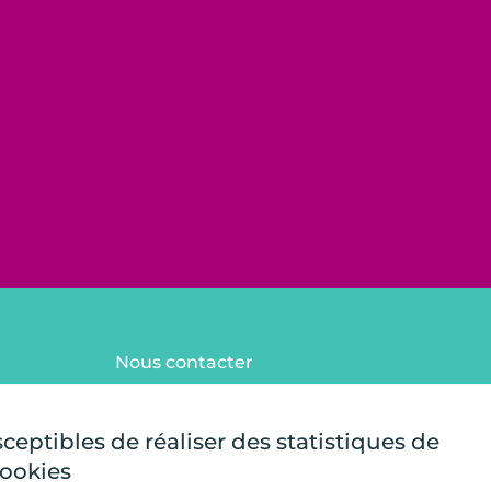
Nous contacter
FAQ
Mentions légales
sceptibles de réaliser des statistiques de
Plan du site
cookies