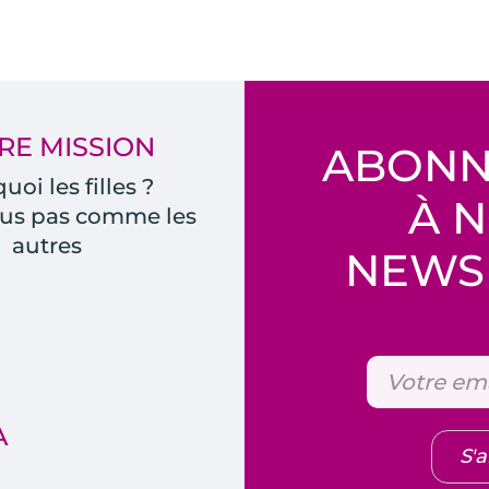
RE MISSION
ABONN
uoi les filles ?
À 
us pas comme les
autres
NEWSL
A
S'