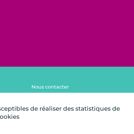
Nous contacter
FAQ
Mentions légales
sceptibles de réaliser des statistiques de
Plan du site
cookies