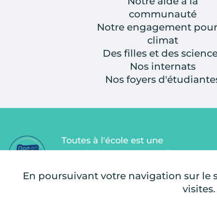
Notre aide à la
communauté
Notre engagement pour
climat
Des filles et des scienc
Nos internats
Nos foyers d'étudiante
Toutes à l'école est une
association Don en Confiance
depuis 2011. Don en Confiance est
En poursuivant votre navigation sur le si
un organisme indépendant qui
visites.
contrôle la bonne utilisation des
dons.