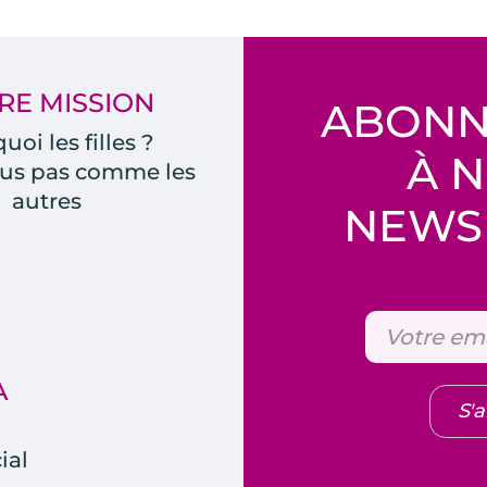
RE MISSION
ABONN
uoi les filles ?
À 
us pas comme les
autres
NEWSL
A
S'
ial