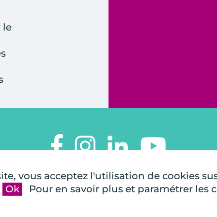
 le
es
s
TOUTES À L'ÉCOLE
te, vous acceptez l'utilisation de cookies su
112, rue de Paris
Ok
Pour en savoir plus et paramétrer les 
92100 Boulogne-Billancourt