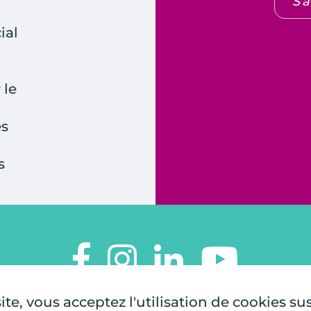
S'
ial
 le
es
s
TOUTES À L'ÉCOLE
te, vous acceptez l'utilisation de cookies su