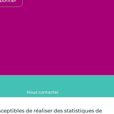
abonner
Nous contacter
FAQ
Mentions légales
sceptibles de réaliser des statistiques de
Plan du site