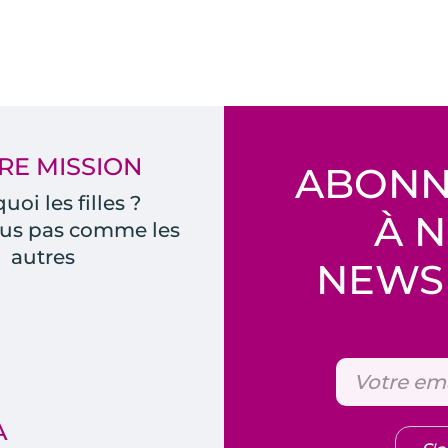
RE MISSION
ABONN
uoi les filles ?
À 
us pas comme les
autres
NEWSL
A