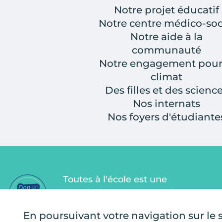
Notre projet éducatif
Notre centre médico-soc
Notre aide à la
communauté
Notre engagement pour
climat
Des filles et des scienc
Nos internats
Nos foyers d'étudiante
Toutes à l'école est une
association Don en Confiance
depuis 2011. Don en Confiance est
En poursuivant votre navigation sur le si
un organisme indépendant qui