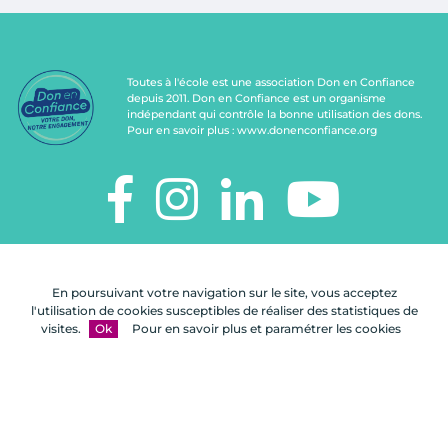
Toutes à l'école est une association Don en Confiance
depuis 2011. Don en Confiance est un organisme
indépendant qui contrôle la bonne utilisation des dons.
Pour en savoir plus :
www.donenconfiance.org
TOUTES À L'ÉCOLE
112, rue de Paris
En poursuivant votre navigation sur le site, vous acceptez
92100 Boulogne-Billancourt
l'utilisation de cookies susceptibles de réaliser des statistiques de
visites.
Ok
Pour en savoir plus et paramétrer les cookies
Nous
FAQ
Mentions
Plan du
contacter
légales
site
Une réalisation Celuga.fr
- Copyright 2026
Toutes à l'école