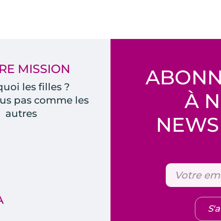
RE MISSION
ABONN
uoi les filles ?
À 
us pas comme les
autres
NEWSL
A
S'