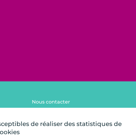
Nous contacter
FAQ
Mentions légales
sceptibles de réaliser des statistiques de
Plan du site
cookies