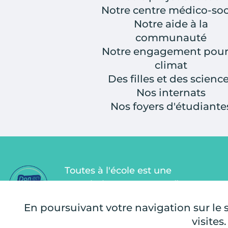
Notre centre médico-soc
Notre aide à la
communauté
Notre engagement pour
climat
Des filles et des scienc
Nos internats
Nos foyers d'étudiante
Toutes à l'école est une
association Don en Confiance
depuis 2011. Don en Confiance est
En poursuivant votre navigation sur le si
un organisme indépendant qui
visites.
contrôle la bonne utilisation des