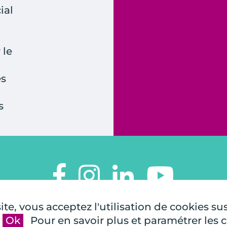
ial
 le
es
s
TOUTES À L'ÉCOLE
te, vous acceptez l'utilisation de cookies su
112, rue de Paris
Ok
Pour en savoir plus et paramétrer les 