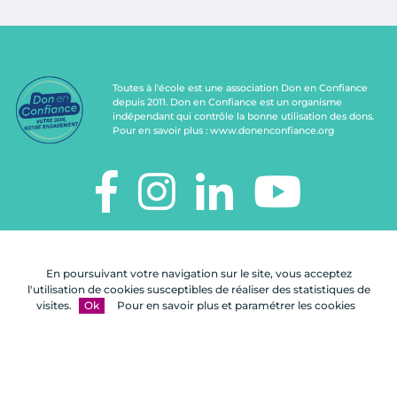
Toutes à l'école est une association Don en Confiance
depuis 2011. Don en Confiance est un organisme
indépendant qui contrôle la bonne utilisation des dons.
Pour en savoir plus :
www.donenconfiance.org
TOUTES À L'ÉCOLE
112, rue de Paris
En poursuivant votre navigation sur le site, vous acceptez
92100 Boulogne-Billancourt
l'utilisation de cookies susceptibles de réaliser des statistiques de
visites.
Ok
Pour en savoir plus et paramétrer les cookies
Nous
FAQ
Mentions
Plan du
contacter
légales
site
Une réalisation Celuga.fr
- Copyright 2026
Toutes à l'école