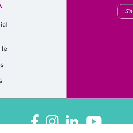
A
S'
ial
 le
es
s