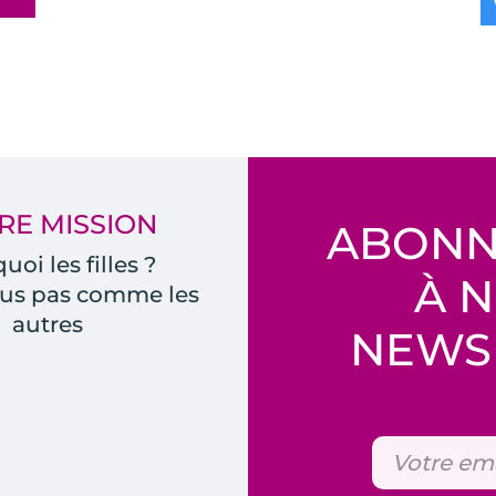
RE MISSION
ABONN
uoi les filles ?
À 
us pas comme les
autres
NEWSL