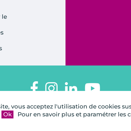
 le
es
s
TOUTES À L'ÉCOLE
te, vous acceptez l'utilisation de cookies su
112, rue de Paris
Ok
Pour en savoir plus et paramétrer les 
92100 Boulogne-Billancourt