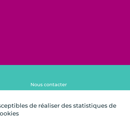
Nous contacter
FAQ
Mentions légales
sceptibles de réaliser des statistiques de
Plan du site
cookies