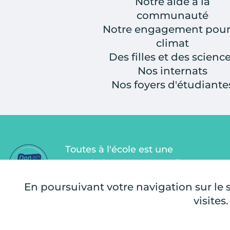
Notre aide à la
communauté
Notre engagement pour
climat
Des filles et des scienc
Nos internats
Nos foyers d'étudiante
Toutes à l'école est une
association Don en Confiance
depuis 2011. Don en Confiance est
En poursuivant votre navigation sur le si
un organisme indépendant qui
visites.
contrôle la bonne utilisation des
dons.