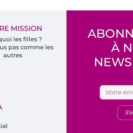
RE MISSION
ABONN
uoi les filles ?
À 
us pas comme les
autres
NEWSL
A
S'
ial