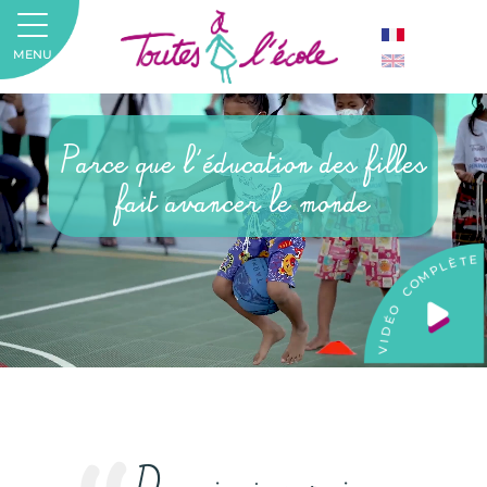
MENU
Parce que l'éducation des filles
fait avancer le monde
E
T
È
L
P
M
O
C
O
É
D
I
V